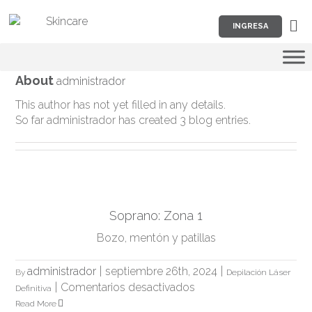
Skip
to
INGRESA
content
About
administrador
This author has not yet filled in any details.
So far administrador has created 3 blog entries.
Soprano: Zona 1
Bozo, mentón y patillas
administrador
|
septiembre 26th, 2024
|
By
Depilación Láser
en
|
Comentarios desactivados
Definitiva
Soprano:
Read More