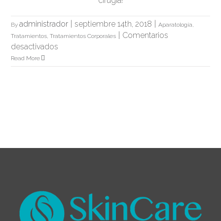
cirugía!
administrador
|
septiembre 14th, 2018
|
By
Aparatología
,
|
Comentarios
Tratamientos
,
Tratamientos Corporales
en
desactivados
Lipo
Read More
HIFU
Corporal