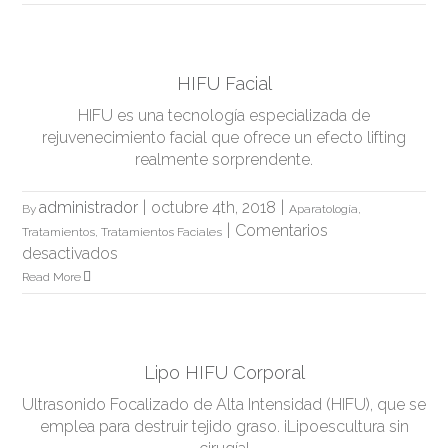
Zona
1
HIFU Facial
HIFU es una tecnología especializada de
rejuvenecimiento facial que ofrece un efecto lifting
realmente sorprendente.
administrador
|
octubre 4th, 2018
|
By
Aparatología
,
|
Comentarios
Tratamientos
,
Tratamientos Faciales
en
desactivados
HIFU
Read More
Facial
Lipo HIFU Corporal
Ultrasonido Focalizado de Alta Intensidad (HIFU), que se
emplea para destruir tejido graso. ¡Lipoescultura sin