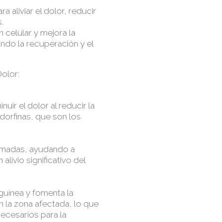
aliviar el dolor, reducir
.
n celular y mejora la
tando la recuperación y el
Dolor:
ir el dolor al reducir la
ndorfinas, que son los
flamadas, ayudando a
alivio significativo del
nguínea y fomenta la
 la zona afectada, lo que
 necesarios para la