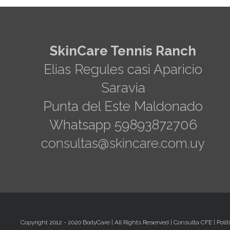
SkinCare Tennis Ranch
Elias Regules casi Aparicio
Saravia
Punta del Este Maldonado
Whatsapp 59893872706
consultas@skincare.com.uy
Copyright 2012 - 2020 BodyCare | All Rights Reserved |
Consulta CFE
|
Polí